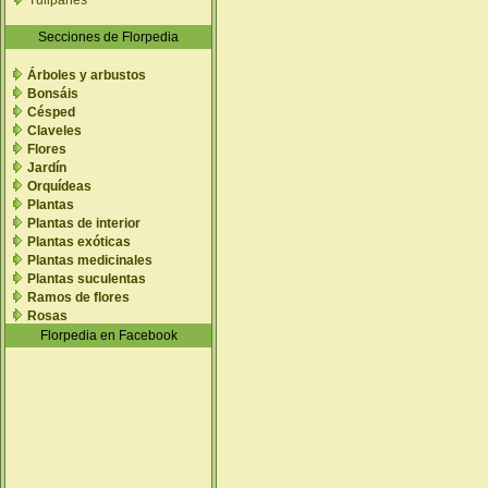
Tulipanes
Secciones de Florpedia
Árboles y arbustos
Bonsáis
Césped
Claveles
Flores
Jardín
Orquídeas
Plantas
Plantas de interior
Plantas exóticas
Plantas medicinales
Plantas suculentas
Ramos de flores
Rosas
Florpedia en Facebook