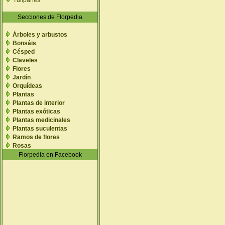
Tulipanes
Secciones de Florpedia
Árboles y arbustos
Bonsáis
Césped
Claveles
Flores
Jardín
Orquídeas
Plantas
Plantas de interior
Plantas exóticas
Plantas medicinales
Plantas suculentas
Ramos de flores
Rosas
Florpedia en Facebook