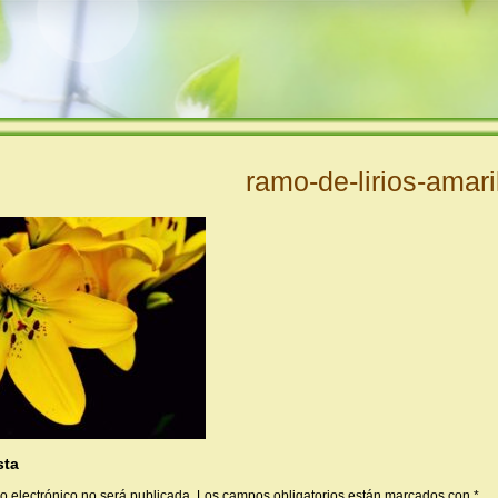
ramo-de-lirios-amari
sta
o electrónico no será publicada.
Los campos obligatorios están marcados con
*