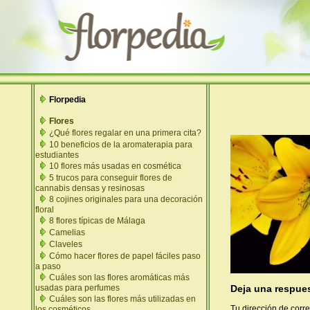
Florpedia
Flores
¿Qué flores regalar en una primera cita?
10 beneficios de la aromaterapia para
estudiantes
10 flores más usadas en cosmética
5 trucos para conseguir flores de
cannabis densas y resinosas
8 cojines originales para una decoración
floral
8 flores típicas de Málaga
Camelias
Claveles
Cómo hacer flores de papel fáciles paso
a paso
Cuáles son las flores aromáticas más
Deja una respue
usadas para perfumes
Cuáles son las flores más utilizadas en
Tu dirección de corre
los cosméticos