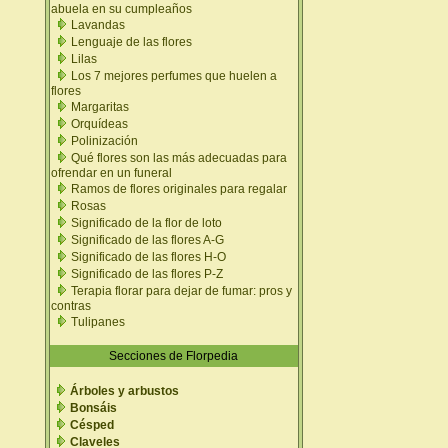
abuela en su cumpleaños
Lavandas
Lenguaje de las flores
Lilas
Los 7 mejores perfumes que huelen a
flores
Margaritas
Orquídeas
Polinización
Qué flores son las más adecuadas para
ofrendar en un funeral
Ramos de flores originales para regalar
Rosas
Significado de la flor de loto
Significado de las flores A-G
Significado de las flores H-O
Significado de las flores P-Z
Terapia florar para dejar de fumar: pros y
contras
Tulipanes
Secciones de Florpedia
Árboles y arbustos
Bonsáis
Césped
Claveles