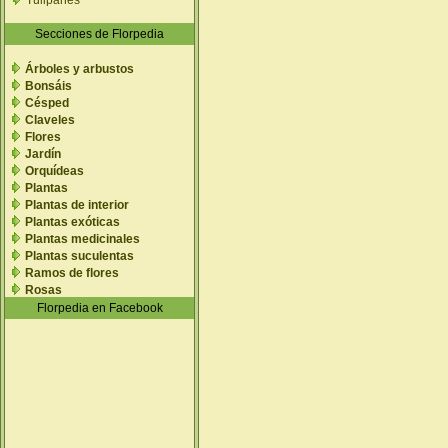
Tulipanes
Secciones de Florpedia
Árboles y arbustos
Bonsáis
Césped
Claveles
Flores
Jardín
Orquídeas
Plantas
Plantas de interior
Plantas exóticas
Plantas medicinales
Plantas suculentas
Ramos de flores
Rosas
Florpedia en Facebook