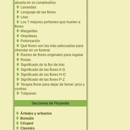
abuela en su cumpleaños
Lavandas
Lenguaje de las flores
Lilas
Los 7 mejores perfumes que huelen a
flores
Margaritas
Orquídeas
Polinización
Qué flores son las más adecuadas para
ofrendar en un funeral
Ramos de flores originales para regalar
Rosas
Significado de la flor de loto
Significado de las flores A-G
Significado de las flores H-O
Significado de las flores P-Z
Terapia florar para dejar de fumar: pros y
contras
Tulipanes
Secciones de Florpedia
Árboles y arbustos
Bonsáis
Césped
Claveles