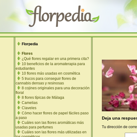
Florpedia
Flores
¿Qué flores regalar en una primera cita?
10 beneficios de la aromaterapia para
estudiantes
10 flores más usadas en cosmética
5 trucos para conseguir flores de
cannabis densas y resinosas
8 cojines originales para una decoración
floral
8 flores típicas de Málaga
Camelias
Claveles
Cómo hacer flores de papel fáciles paso
Deja una respue
a paso
Cuáles son las flores aromáticas más
Tu dirección de corre
usadas para perfumes
Cuáles son las flores más utilizadas en
los cosméticos